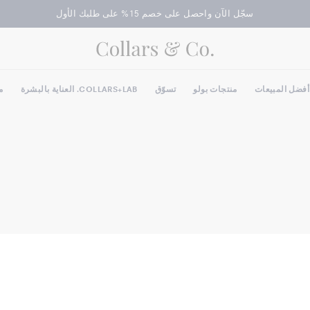
آن في الإمارات العربية المتحدة | الشحن المجاني بناءً على الطلبات AED 1,000
سجّل الآن واحصل على خصم 15% على طلبك الأول
أفضل المبيعات
منتجات بولو
تسوّق
COLLARS+LAB. العناية بالبشرة
م