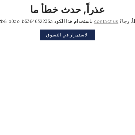
عذراً, حدث خطأ ما
أ, رجاءً
contact us
باستخدام هذا الكود a04df9de-fffa-42b8-a0ae-b5364632235a
الاستمرار في التسوق