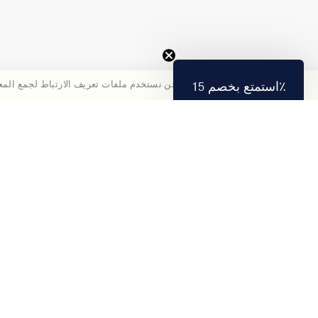
نحن نستخدم ملفات تعريف الارتباط لجمع المع
استمتع بخصم 15٪
تمتع بخصم 15% على أول طلب لك عند الاشتراك.