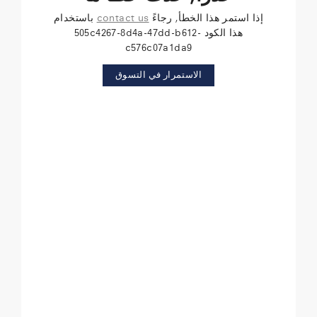
إذا استمر هذا الخطأ, رجاءً
contact us
باستخدام
هذا الكود 505c4267-8d4a-47dd-b612-
c576c07a1da9
الاستمرار في التسوق