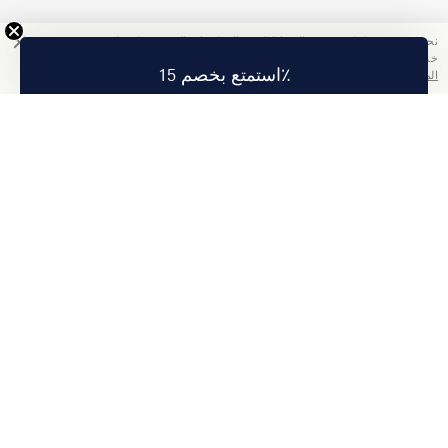
نحن نستخدم ملفات تعريف الارتباط لجمع المعلومات التي ستساعدنا في تحسين
خدمتنا. باستخدامك هذا الموقع, فإنك تقبل سياسة الخصوصية الخاصة بنا.
اقرأ
استمتع بخصم 15٪
المزيد
تمتع بخصم 15% على أول طلب لك عند الاشتراك.
اشتراك
عنا
معلومات الشركة