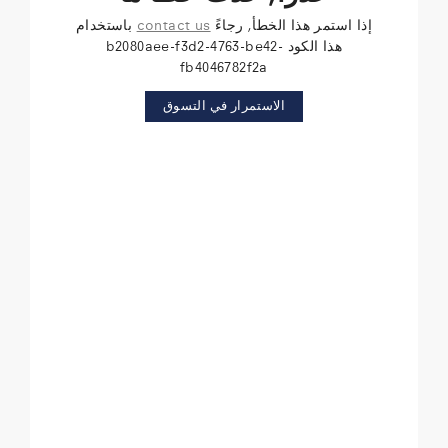
إذا استمر هذا الخطأ, رجاءً
contact us
باستخدام
هذا الكود b2080aee-f3d2-4763-be42-
fb4046782f2a
الاستمرار في التسوق