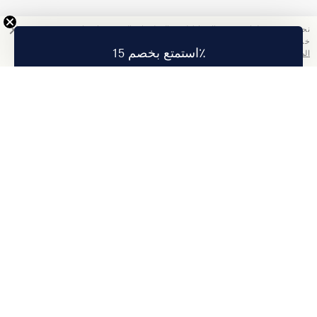
نحن نستخدم ملفات تعريف الارتباط لجمع المعلومات التي ستساعدنا في تحسين
خدمتنا. باستخدامك هذا الموقع, فإنك تقبل سياسة الخصوصية الخاصة بنا.
اقرأ
استمتع بخصم 15٪
المزيد
تمتع بخصم 15% على أول طلب لك عند الاشتراك.
اشتراك
عنا
معلومات الشركة