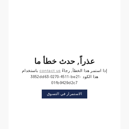
عذراً, حدث خطأ ما
إذا استمر هذا الخطأ, رجاءً
contact us
باستخدام
هذا الكود 3852dd63-0270-4511-be21-
01fb9429d2c7
الاستمرار في التسوق