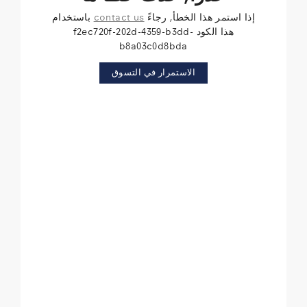
إذا استمر هذا الخطأ, رجاءً
contact us
باستخدام
هذا الكود f2ec720f-202d-4359-b3dd-
b8a03c0d8bda
الاستمرار في التسوق