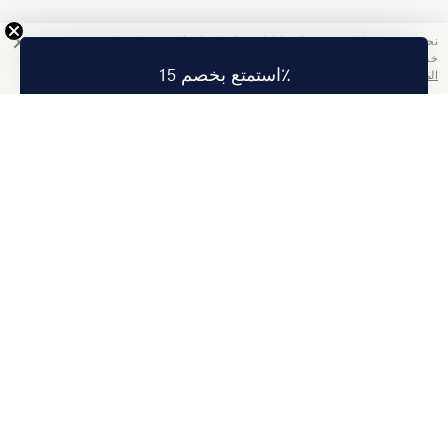
نحن نستخدم ملفات تعريف الارتباط لجمع المعلومات التي ستساعدنا في تحسين
خدمتنا. باستخدامك هذا الموقع, فإنك تقبل سياسة الخصوصية الخاصة بنا.
اقرأ
استمتع بخصم 15٪
المزيد
تمتع بخصم 15% على أول طلب لك عند الاشتراك.
اشتراك
عنا
معلومات الشركة