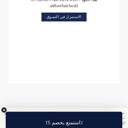
a66ad5ab5ed2
الاستمرار في التسوق
نحن نستخدم ملفات تعريف الارتباط لجمع المعلومات التي ستساعدنا في تحسين
خدمتنا. باستخدامك هذا الموقع, فإنك تقبل سياسة الخصوصية الخاصة بنا.
اقرأ
استمتع بخصم 15٪
المزيد