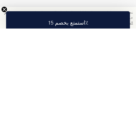
نحن نستخدم ملفات تعريف الارتباط لجمع المعلومات التي ستساعدنا في تحسين
خدمتنا. باستخدامك هذا الموقع, فإنك تقبل سياسة الخصوصية الخاصة بنا.
اقرأ
استمتع بخصم 15٪
المزيد
تمتع بخصم 15% على أول طلب لك عند الاشتراك.
اشتراك
عنا
معلومات الشركة