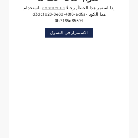
إذا استمر هذا الخطأ, رجاءً
contact us
باستخدام
هذا الكود d3dcfb28-8e8d-48f8-ad5a-
0b7165a85594
الاستمرار في التسوق