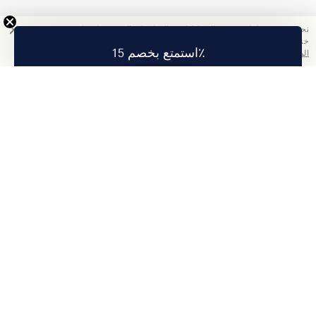
نحن نستخدم ملفات تعريف الارتباط لجمع المعلومات التي ستساعدنا في تحسين
خدمتنا. باستخدامك هذا الموقع, فإنك تقبل سياسة الخصوصية الخاصة بنا.
اقرأ
استمتع بخصم 15٪
المزيد
تمتع بخصم 15% على أول طلب لك عند الاشتراك.
اشتراك
عنا
معلومات الشركة