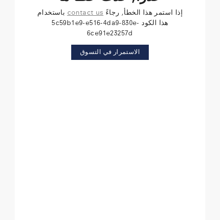
إذا استمر هذا الخطأ, رجاءً
contact us
باستخدام
هذا الكود 5c59b1e9-e516-4da9-830e-
6ce91e23257d
الاستمرار في التسوق