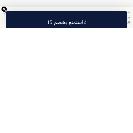
نحن نستخدم ملفات تعريف الارتباط لجمع المعلومات التي ستساعدنا في تحسين
خدمتنا. باستخدامك هذا الموقع, فإنك تقبل سياسة الخصوصية الخاصة بنا.
اقرأ
استمتع بخصم 15٪
المزيد
تمتع بخصم 15% على أول طلب لك عند الاشتراك.
اشتراك
عنا
معلومات الشركة