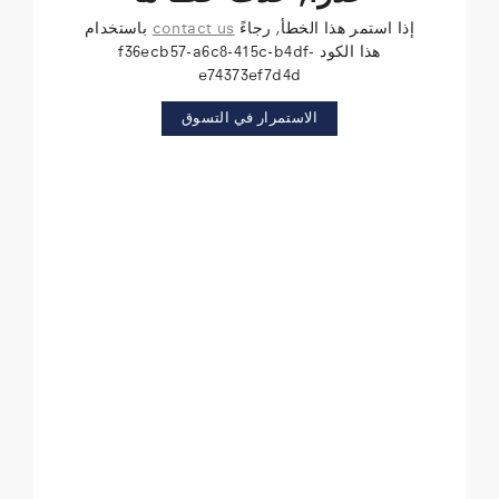
إذا استمر هذا الخطأ, رجاءً
contact us
باستخدام
هذا الكود f36ecb57-a6c8-415c-b4df-
e74373ef7d4d
الاستمرار في التسوق